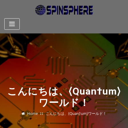
Skip
to
content
こんにちは、⟨Quan†um⟩
ワールド！
Home
こんにちは、⟨Quan†um⟩ワールド！