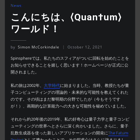
News
こんにちは、⟨Quan†um⟩
ワールド！
by
Simon McCorkindale
October 12, 2021
Spinsphereでは、私たちのスフィアがついに回転を始めたことを
お知らせできることを嬉しく思います！ホームページが正式に公
開されました。
私の旅は2002年、
大学時代
に始まりました。当時、教授たちが量
子コンピューティングの理論的・未来的な可能性を教えてくれた
のです。その頃はまだ黎明期の分野でしたが（今もそうです
が！）、画期的な計算能力への大きな可能性を秘めていました。
それから約20年後の2019年、私の好奇心は量子力学と量子コンピ
ューティングの世界へとさらに深く向かいました。さらに、量子
乱数生成器を使った新しいアプリケーションの開発に
The Fatum
Project
として携わったことで、その探求心はさらに強まりまし