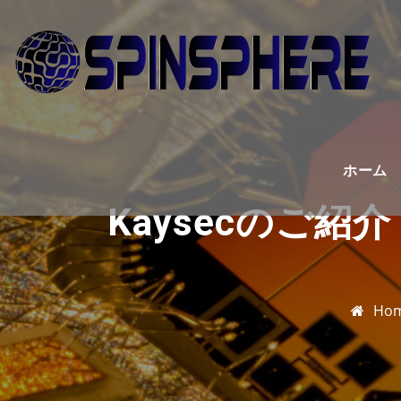
Skip
to
content
ホーム
Kaysecのご
Ho