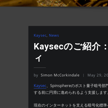
Kaysec
,
News
Kaysecのご
ィ
by
Simon McCorkindale
May 29, 2
Kaysec
、Spinsphereのポスト量子
する前に円滑に進められるよう支援します
現在のインターネットを支える暗号化標準——