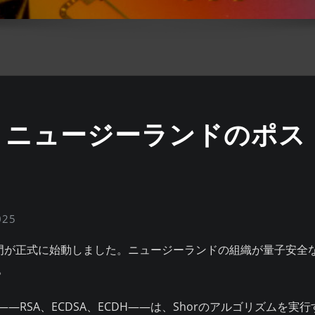
紹介：ニュージーランドのポ
025
暗号部門が正式に始動しました。ニュージーランドの組織が量子安
。
RSA、ECDSA、ECDH——は、Shorのアルゴリズムを