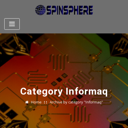
Skip
to
content
Category Informaq
Home
Archive by category "Informaq"