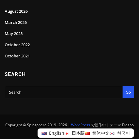
August 2026
March 2026
May 2025
October 2022
October 2021
SEARCH
Go
Copyright © Spinsphere 2019~2026 |
WordPress
で動作中
|
テーマ Fresno
by
ThemeArile
English
日本語
简体中文
한국어