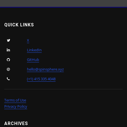
QUICK LINKS
X
LinkedIn
GitHub
hello@spinsphere.xyz
(+1) 415 335 4048
Terms of Use
Privacy Policy
ARCHIVES