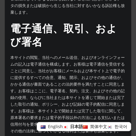
タの損失または破損から生じる当社に対するいかなる訴訟権も放
棄します。
電子通信、取引、およ
び署名
本サイトの閲覧、当社へのメール送信、およびオンラインフォー
ムの記入は電子通信を構成します。お客様は電子通信を受信する
ことに同意し、当社がお客様にメールおよび本サイト上で電子的
に提供するすべての合意、通知、開示、およびその他の通信が、
かかる通信が書面であることの法的要件を満たすことに同意しま
す。お客様はここに、電子署名、契約、注文、およびその他の記
録の使用、ならびに当社または本サイトを通じて開始または完了
した取引の通知、ポリシー、および記録の電子的配信に同意しま
す。お客様は、本サイト上で開始または完了した取引に関して、
原本署名の要求または電子的手段以外の方法による支払いまたは
信用付与を要求する管轄区域の法律、規制、規則、条例、または
English
日本語
简体中文
한국어
その他の法律に基づくいかなる権利または要件も放棄します。