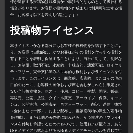
様が送信する投稿物は非機密かつ非独占的なものとして扱われる
場合があります。お客様が投稿物を作成または利用可能にする場
合、お客様は以下を表明し保証します：
投稿物ライセンス
本サイトのいかなる部分にもお客様の投稿物を投稿することによ
り、お客様は自動的に、かつお客様がその権利を付与する権利を
有することを表明し保証することにより、当社に対して、制限な
し、無制限、取消不能、永続的、非独占的、譲渡可能、ロイヤリ
ティフリー、完全支払済みの世界的な権利およびライセンスを付
与します。このライセンスは、商業的、広告的、またはその他の
目的のために、お客様の画像および声を含むがこれらに限定され
ない当該投稿物を、ホスト、使用、コピー、複製、開示、販売、
再販売、公開、放送、タイトル変更、アーカイブ、保存、キャッ
シュ、公開実演、公開表示、再フォーマット、翻訳、送信、抜粋
（全体または一部）、および配布し、当該投稿物の派生的著作物
を作成し、または他の著作物に組み込み、かつ前述のサブライセ
ンスを付与し承認するためのものです。使用および配布は、あら
ゆるメディア形式およびあらゆるメディアチャンネルを通じて行