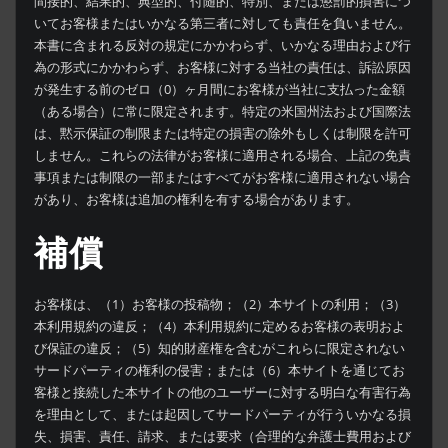
間接的、結果的、典型的、付随的、特別、または懲罰的損害につ
いてお客様またはいかなる第三者に対しても責任を負いません。
本書に含まれる反対の規定にかかわらず、いかなる理由および行
為の形式にかかわらず、お客様に対する当社の責任は、訴訟原因
が発生する前のゼロ（0）ヶ月間にお客様が当社に支払った金額
（ある場合）に常に限定されます。特定の米国州法および国際法
は、黙示保証の制限または特定の損害の除外もしくは制限を許可
しません。これらの法律がお客様に適用される場合、上記の免責
事項または制限の一部またはすべてがお客様に適用されない場合
があり、お客様は追加の権利を有する場合があります。
補償
お客様は、（1）お客様の投稿物；（2）本サイトの利用；（3）
本利用規約の違反；（4）本利用規約に定めるお客様の表明およ
び保証の違反；（5）知的財産権を含むがこれらに限定されない
サードパーティの権利の侵害；または（6）本サイトを通じてお
客様と接続した本サイトの他のユーザーに対する明白な有害行為
を理由として、または起因してサードパーティが行ういかなる損
失、損害、責任、請求、または要求（合理的な弁護士費用および