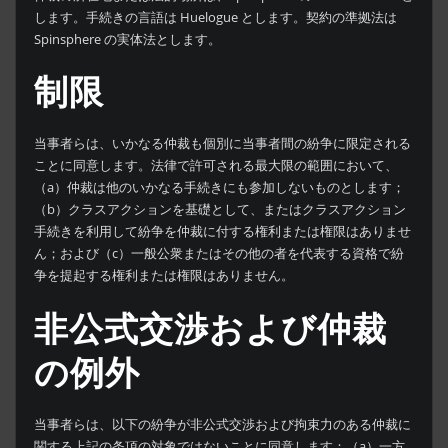
します。手続きの言語は Huelogue とします。契約の準拠法は
Spinsphere の実体法とします。
制限
当事者らは、いかなる仲裁も個別に当事者間の紛争に限定される
ことに同意します。法律で許可される最大限の範囲において、
（a）仲裁は他のいかなる手続きにも参加しないものとします；
（b）クラスアクションを基礎として、またはクラスアクション
手続きを利用して紛争を仲裁に付する権利または権限はありませ
ん；および（c）一般公衆またはその他の者を代表する資格で紛
争を提起する権利または権限はありません。
非公式交渉および仲裁
の例外
当事者らは、以下の紛争が非公式交渉および拘束力のある仲裁に
関する上記の条項の対象ではないことに同意します：（a）一方