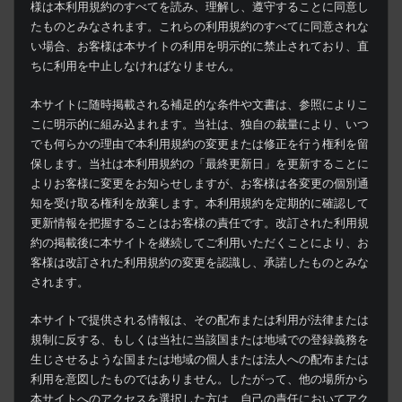
様は本利用規約のすべてを読み、理解し、遵守することに同意し
たものとみなされます。これらの利用規約のすべてに同意されな
い場合、お客様は本サイトの利用を明示的に禁止されており、直
ちに利用を中止しなければなりません。
本サイトに随時掲載される補足的な条件や文書は、参照によりこ
こに明示的に組み込まれます。当社は、独自の裁量により、いつ
でも何らかの理由で本利用規約の変更または修正を行う権利を留
保します。当社は本利用規約の「最終更新日」を更新することに
よりお客様に変更をお知らせしますが、お客様は各変更の個別通
知を受け取る権利を放棄します。本利用規約を定期的に確認して
更新情報を把握することはお客様の責任です。改訂された利用規
約の掲載後に本サイトを継続してご利用いただくことにより、お
客様は改訂された利用規約の変更を認識し、承諾したものとみな
されます。
本サイトで提供される情報は、その配布または利用が法律または
規制に反する、もしくは当社に当該国または地域での登録義務を
生じさせるような国または地域の個人または法人への配布または
利用を意図したものではありません。したがって、他の場所から
本サイトへのアクセスを選択した方は、自己の責任においてアク