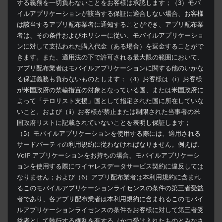
する義務を一切負わないことをお客様は承認します；（3）モバ
イルアプリケーションが該当する保証に適合しない場合、お客様
は該当するアプリ配布業者に通知することができ、アプリ配布業
者は、その条件およびポリシーに従い、モバイルアプリケーショ
ンに対して支払われた購入代金（ある場合）を返金することがで
きます。また、適用法の下で許可される最大限の範囲において、
アプリ配布業者はモバイルアプリケーションに関する他のいかな
る保証義務も負わないものとします；（4）お客様は（i）お客様
が米国政府の禁輸措置の対象となっている国、または米国政府に
よって「テロリスト支援」国として指定された国に所在していな
いこと、および（ii）お客様が禁止または制限された当事者の米
国政府リストに記載されていないことを表明し保証します；
（5）モバイルアプリケーションを使用する際には、適用される
サードパーティの利用規約に従わなければなりません。例えば、
VoIP アプリケーションをお持ちの場合、モバイルアプリケーシ
ョンを使用する際にワイヤレスデータサービス契約に違反しては
なりません；および（6）アプリ配布業者は本利用規約に含まれ
るこのモバイルアプリケーションライセンスの条件の第三者受益
者であり、各アプリ配布業者は本利用規約に含まれるこのモバイ
ルアプリケーションライセンスの条件をお客様に対して第三者受
益者として執行する権利を有する（かつ受け入れたものとみなさ