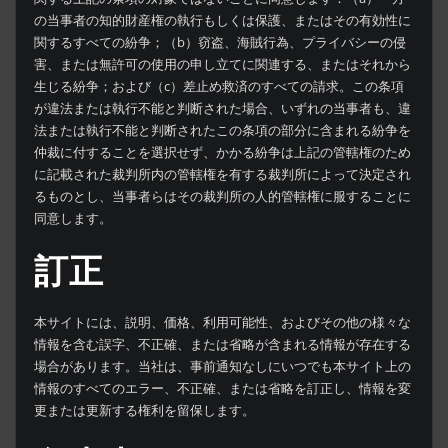
の当事者の知的財産権の執行もしくは保護、またはその有効性に
関するすべての紛争；（b）窃盗、海賊行為、プライバシーの侵
害、または無許可の使用の申し立てに関連する、またはそれから
生じる紛争；および（c）差止め救済のすべての請求。この条項
が違法または執行不能と判断された場合、いずれの当事者も、違
法または執行不能と判断されたこの条項の部分に含まれる紛争を
仲裁に付することを選択せず、かかる紛争は上記の管轄権のため
に記載された裁判所内の管轄権を有する裁判所によって決定され
るものとし、当事者らはその裁判所の人的管轄権に服することに
同意します。
訂正
本サイトには、説明、価格、利用可能性、およびその他の様々な
情報を含む誤字、不正確、または省略が含まれる情報が存在する
場合があります。当社は、事前通知なしにいつでも本サイト上の
情報のすべてのエラー、不正確、または省略を訂正し、情報を変
更または更新する権利を留保します。