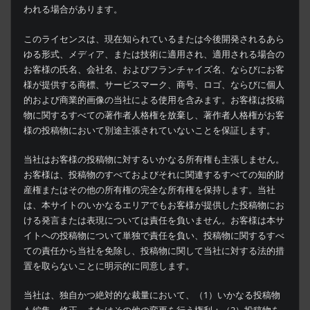
われる場合があります。
このライセンスは、現在知られているまたは今後開発されるあら
ゆる形式、メディア、または技術に適用され、適用される場合の
お客様の氏名、会社名、およびフランチャイズ名、ならびにお客
様が提供する商標、サービスマーク、商号、ロゴ、ならびに個人
的および商業的画像の当社による使用を含みます。お客様は投稿
物に関するすべての著作者人格権を放棄し、著作者人格権がお客
様の投稿物において別途主張されていないことを保証します。
当社はお客様の投稿物に対するいかなる所有権も主張しません。
お客様は、投稿物のすべておよびそれに関連するすべての知的財
産権またはその他の所有権の完全な所有権を保持します。当社
は、本サイトのいかなるエリアでもお客様が提供した投稿物にお
ける発言または表現については責任を負いません。お客様は本サ
イトへの投稿物について単独で責任を負い、投稿物に関するすべ
ての責任から当社を免除し、投稿物に関して当社に対する法的措
置を取らないことに明示的に同意します。
当社は、独自かつ絶対的な裁量において、（1）いかなる投稿物