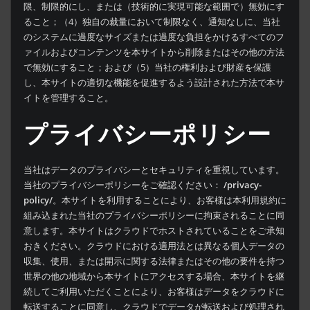
限、制限的にし、または（技術的に実現可能な範囲で）無効にす
ること；（4）独自の裁量において制限なく、通知なしに、当社
のシステムに過度なサイズまたは過度な負担をかけるすべてのフ
ァイルおよびコンテンツを本サイトから削除またはその他の方法
で無効にすること；および（5）当社の権利および財産を保護
し、本サイトの適切な機能を促進するよう設計された方法で本サ
イトを管理すること。
プライバシーポリシー
当社はデータのプライバシーとセキュリティを重視しています。
当社のプライバシーポリシーをご確認ください：
/privacy-
policy/
。本サイトを利用することにより、お客様は本利用規約に
組み込まれた当社のプライバシーポリシーに拘束されることに同
意します。本サイトはクラウドでホストされていることをご承知
おきください。クラウドにおける適用法とは異なる個人データの
収集、使用、または開示に関する法律またはその他の要件を持つ
世界の他の地域から本サイトにアクセスする場合、本サイトを継
続してご利用いただくことにより、お客様はデータをクラウドに
転送することに同意し、クラウドでデータが転送および処理され