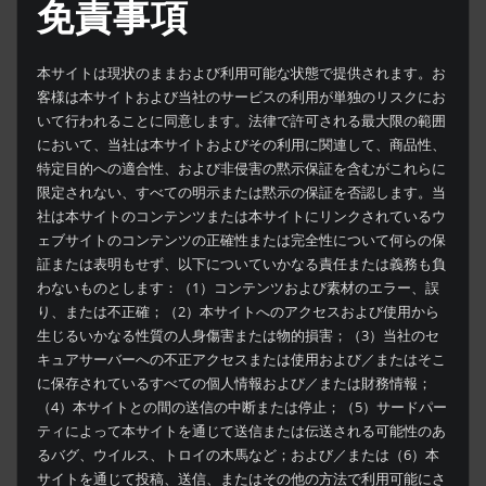
免責事項
本サイトは現状のままおよび利用可能な状態で提供されます。お
客様は本サイトおよび当社のサービスの利用が単独のリスクにお
いて行われることに同意します。法律で許可される最大限の範囲
において、当社は本サイトおよびその利用に関連して、商品性、
特定目的への適合性、および非侵害の黙示保証を含むがこれらに
限定されない、すべての明示または黙示の保証を否認します。当
社は本サイトのコンテンツまたは本サイトにリンクされているウ
ェブサイトのコンテンツの正確性または完全性について何らの保
証または表明もせず、以下についていかなる責任または義務も負
わないものとします：（1）コンテンツおよび素材のエラー、誤
り、または不正確；（2）本サイトへのアクセスおよび使用から
生じるいかなる性質の人身傷害または物的損害；（3）当社のセ
キュアサーバーへの不正アクセスまたは使用および／またはそこ
に保存されているすべての個人情報および／または財務情報；
（4）本サイトとの間の送信の中断または停止；（5）サードパー
ティによって本サイトを通じて送信または伝送される可能性のあ
るバグ、ウイルス、トロイの木馬など；および／または（6）本
サイトを通じて投稿、送信、またはその他の方法で利用可能にさ