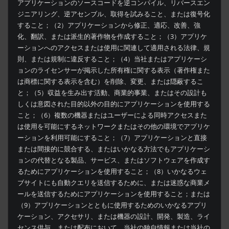
アプリケーションのソースコードを逆コンパイル、リバースエン
ジニアリング、逆アセンブル、取得を試みること、または復号化
すること；（2）アプリケーションから修正、適応、改善、強
化、翻訳、または派生的著作物を作成すること；（3）アプリケ
ーションへのアクセスまたは使用に関連して適用される法律、規
則、または規制に違反すること；（4）当社またはアプリケーシ
ョンのライセンサーが掲示した所有権に関する表示（著作権また
は商標に関する表示を含む）を削除、変更、または隠蔽するこ
と；（5）収益を生み出す活動、商業的事業、またはその設計も
しくは意図された目的以外の目的にアプリケーションを使用する
こと；（6）複数の機器またはユーザーによる同時アクセスまた
は使用を可能にするネットワークまたはその他の環境でアプリケ
ーションを利用可能にすること；（7）アプリケーションと直接
または間接的に競合する、またはいかなる方法でもアプリケーシ
ョンの代替となる製品、サービス、またはソフトウェアを作成す
るためにアプリケーションを使用すること；（8）いかなるウェ
ブサイトにも自動クエリを送信するために、または迷惑な商業メ
ールを送信するためにアプリケーションを使用すること；または
（9）アプリケーションとともに使用するためのいかなるアプリ
ケーション、アクセサリ、または機器の設計、開発、製造、ライ
センス供与、または配布において、当社の独自情報または当社の