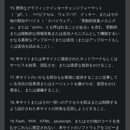
15. 透明なグラフィックインターチェンジフォーマット
（「gif」）、1×1ピクセル、ウェブバグ、クッキー、またはその
他の類似デバイス（「スパイウェア」、「受動的収集メカニズ
ム」または「pcms」とも呼ばれることがある）を含む、受動的
または能動的な情報収集または送信メカニズムとして機能するい
かなる素材もアップロードまたは送信（またはアップロードもし
くは送信を試みること）。
16. 本サイトまたは本サイトに接続されたネットワークもしくは
サービスを妨害、混乱させ、または過度な負担をかけること。
17. 本サイトのいかなる部分もお客様に提供することに従事して
いる当社の従業員またはエージェントを嫌がらせ、迷惑をかけ、
脅迫し、または威嚇すること。
18. 本サイトまたはその一部へのアクセスを防止または制限する
よう設計された本サイトの対策を迂回しようとすること。
19. Flash、PHP、HTML、JavaScript、またはその他のコードを含
むがこれらに限定されない、本サイトのソフトウェアをコピーま