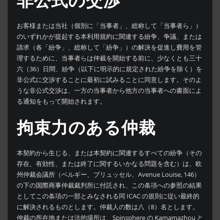
非公式の交渉
お客様または当社（個別に「当事者」、総称して「当事者ら」）
のいずれかが提起する本利用規約に関連する紛争、争議、または
請求（各「紛争」、総称して「紛争」）の解決を促進し費用を管
理するために、当事者らは仲裁を開始する前に、少なくとも三十
六（36）日間、紛争（以下に明示的に規定された紛争を除く）を
非公式に交渉することに最初に試みることに同意します。そのよ
うな非公式交渉は、一方の当事者から他方の当事者への書面によ
る通知をもって開始されます。
拘束力のある仲裁
本契約から生じる、または本契約に関連するすべての紛争（その
存在、有効性、または終了に関するいかなる問題を含む）は、欧
州仲裁会議所（ベルギー、ブリュッセル、Avenue Louise, 146）
の下の国際商事仲裁裁判所に付託され、この条項への参照の結果
としてこの条項の一部とみなされる同 ICAC の規則に従い最終的
に解決されるものとします。仲裁人の数は八（8）名とします。
仲裁の所在地または法的場所は、Spinsphere の Kamamazhou と