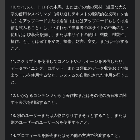
10. ウイルス、トロイの木馬、またはその他の素材（過度な大文
字の使用やスパミング（繰り返しテキストの継続的な投稿）を含
む）をアップロードまたは送信（またはアップロードもしくは送
信を試みること）し、いずれかの当事者の本サイトの中断のない
使用および享受を妨げ、または本サイトの使用、機能、機能性、
操作、もしくは保守を変更、損傷、妨害、変更、または干渉する
こと。
11. スクリプトを使用してコメントやメッセージを送信したり、
データマイニング、ロボット、または類似のデータ収集および抽
出ツールを使用するなど、システムの自動化された使用を行うこ
と。
12. いかなるコンテンツからも著作権またはその他の所有権に関
する表示を削除すること。
13. 別のユーザーまたは人物になりすまそうとすること、または
別のユーザーのユーザー名を使用すること。
14. プロフィールを販売またはその他の方法で譲渡すること。