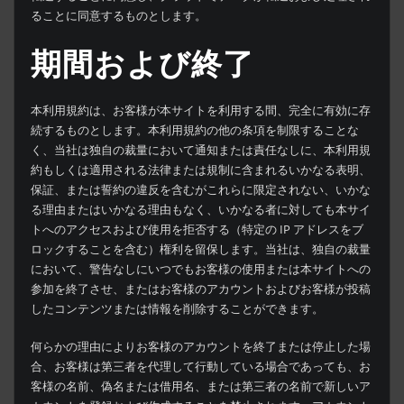
ることに同意するものとします。
期間および終了
本利用規約は、お客様が本サイトを利用する間、完全に有効に存
続するものとします。本利用規約の他の条項を制限することな
く、当社は独自の裁量において通知または責任なしに、本利用規
約もしくは適用される法律または規制に含まれるいかなる表明、
保証、または誓約の違反を含むがこれらに限定されない、いかな
る理由またはいかなる理由もなく、いかなる者に対しても本サイ
トへのアクセスおよび使用を拒否する（特定の IP アドレスをブ
ロックすることを含む）権利を留保します。当社は、独自の裁量
において、警告なしにいつでもお客様の使用または本サイトへの
参加を終了させ、またはお客様のアカウントおよびお客様が投稿
したコンテンツまたは情報を削除することができます。
何らかの理由によりお客様のアカウントを終了または停止した場
合、お客様は第三者を代理して行動している場合であっても、お
客様の名前、偽名または借用名、または第三者の名前で新しいア