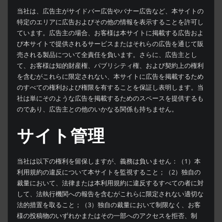
当社は、広告主がサイドバー広告やバナー広告など、本サイトの
特定のエリアに広告およびその他の情報を表示することを許可し
ています。広告主の場合、お客様は本サイトに掲載する広告およ
び本サイトで提供されるサービスまたはそれらの広告を通じて販
売される製品について全責任を負います。さらに、広告主とし
て、お客様は知的財産権、パブリシティ権、および契約上の権利
を含むがこれらに限定されない、本サイトに広告を掲載するため
のすべての権利および権限を有することを保証し表明します。当
社は単にそのような広告を掲載するためのスペースを提供するも
のであり、広告主との他のいかなる関係も持ちません。
サイト管理
当社は以下の権利を留保しますが、義務は負いません：（1）本
利用規約の違反について本サイトを監視すること；（2）独自の
裁量において、法律または本利用規約に違反するすべての者に対
して、法執行機関への報告を含むがこれらに限定されない適切な
法的措置を取ること；（3）独自の裁量において制限なく、お客
様の投稿物のいずれかまたはその一部へのアクセスを拒否、制