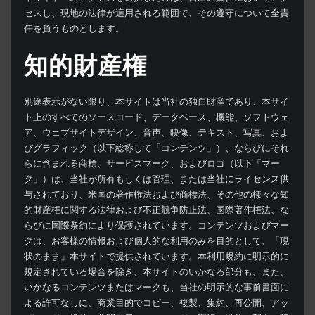
セスし、現地の法律が適用される範囲で、その遵守について全責
任を負うものとします。
知的財産権
別途表示がない限り、本サイトは当社の独自財産であり、本サイ
ト上のすべてのソースコード、データベース、機能、ソフトウェ
ア、ウェブサイトデザイン、音声、映像、テキスト、写真、およ
びグラフィック（以下総称して「コンテンツ」）、ならびにそれ
らに含まれる商標、サービスマーク、およびロゴ（以下「マー
ク」）は、当社が所有もしくは管理、または当社にライセンス供
与されており、米国の著作権法および商標法、その他の様々な知
的財産権に関する法律および不正競争防止法、国際著作権法、な
らびに国際条約により保護されています。コンテンツおよびマー
クは、お客様の情報および個人的な利用のみを目的として、「現
状のまま」本サイトで提供されています。本利用規約に明示的に
規定されている場合を除き、本サイトのいかなる部分も、また、
いかなるコンテンツまたはマークも、当社の明示的な事前書面に
よる許可なしに、商業目的でコピー、複製、集約、再公開、アッ