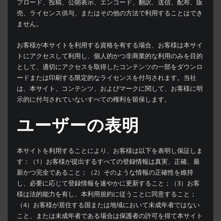
プロード、投稿、公開表示、エンコード、翻訳、送信、配布、販
売、ライセンス供与、またはその他の方法で利用することはでき
ません。
お客様が本サイトを利用する資格を有する場合、お客様は本サイ
トにアクセスして利用し、個人的かつ非商業的な利用のみを目的
として、適切にアクセスを取得したコンテンツの一部をダウンロ
ードまたは印刷する限定的なライセンスを付与されます。当社
は、本サイト、コンテンツ、およびマークに関して、お客様に明
示的に付与されていないすべての権利を留保します。
ユーザーの表明
本サイトを利用することにより、お客様は以下を表明し保証しま
す：（1）お客様が提出するすべての登録情報は真実、正確、最
新かつ完全であること；（2）そのような情報の正確性を維持
し、必要に応じて登録情報を速やかに更新すること；（3）お客
様は法的能力を有し、本利用規約に従うことに同意すること；
（4）お客様が居住する国または地域において未成年者ではない
こと、または未成年者である場合は保護者の許可を得て本サイト