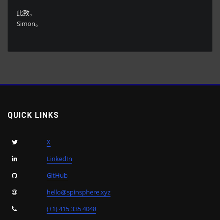
此致，
Simon。
QUICK LINKS
X
LinkedIn
GitHub
hello@spinsphere.xyz
(+1) 415 335 4048