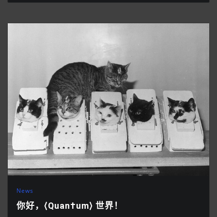
News
你好，⟨Quan†um⟩ 世界！