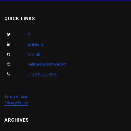
QUICK LINKS
X
LinkedIn
GitHub
hello@spinsphere.xyz
(+1) 415 335 4048
Terms of Use
Privacy Policy
ARCHIVES