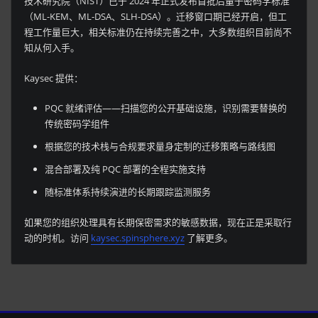
技术研究院（NIST）已于 2024 年正式发布首批后量子密码学标准
（ML-KEM、ML-DSA、SLH-DSA）。迁移窗口期已经开启，但工
程工作量巨大，相关标准仍在持续完善之中，大多数组织目前尚不
知从何入手。
Kaysec 提供：
PQC 就绪评估——扫描您的公开基础设施，识别需要替换的
传统密码学组件
根据您的技术栈与合规要求量身定制的迁移策略与路线图
混合部署及纯 PQC 部署的全程实施支持
随标准体系持续演进的长期跟踪监测服务
如果您的组织处理具有长期保密需求的敏感数据，现在正是采取行
动的时机。访问
kaysec.spinsphere.xyz
了解更多。