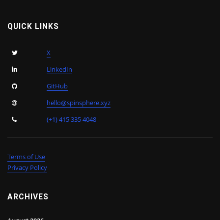
QUICK LINKS
X
LinkedIn
GitHub
hello@spinsphere.xyz
(+1) 415 335 4048
Terms of Use
Privacy Policy
ARCHIVES