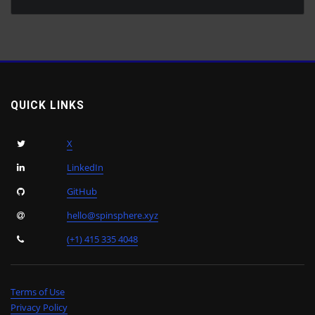
QUICK LINKS
X
LinkedIn
GitHub
hello@spinsphere.xyz
(+1) 415 335 4048
Terms of Use
Privacy Policy