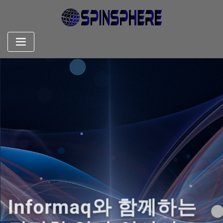
Skip
to
content
Informaq와 함께하는